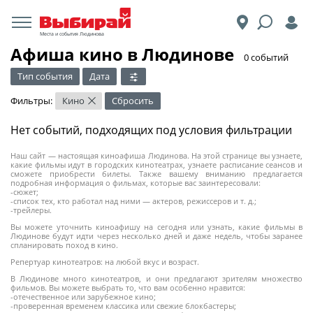
Места и события Людинова
Афиша кино в Людинове
​0 событий
Тип события
Дата
Фильтры:
Кино
Сбросить
×
Нет событий, подходящих под условия фильтрации
Наш сайт — настоящая киноафиша Людинова. На этой странице вы узнаете,
какие фильмы идут в городских кинотеатрах, узнаете расписание сеансов и
сможете приобрести билеты. Также вашему вниманию предлагается
подробная информация о фильмах, которые вас заинтересовали:
-сюжет;
-список тех, кто работал над ними — актеров, режиссеров и т. д.;
-трейлеры.
Вы можете уточнить киноафишу на сегодня или узнать, какие фильмы в
Людинове будут идти через несколько дней и даже недель, чтобы заранее
спланировать поход в кино.
Репертуар кинотеатров: на любой вкус и возраст.
В Людинове много кинотеатров, и они предлагают зрителям множество
фильмов. Вы можете выбрать то, что вам особенно нравится:
-отечественное или зарубежное кино;
-проверенная временем классика или свежие блокбастеры;